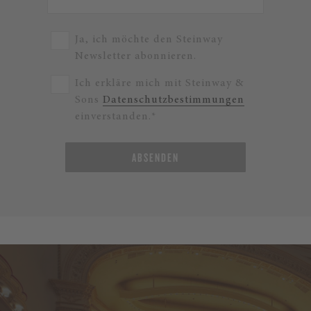
Ja, ich möchte den Steinway
Newsletter abonnieren.
Ich erkläre mich mit Steinway &
Sons
Datenschutzbestimmungen
einverstanden.*
ABSENDEN