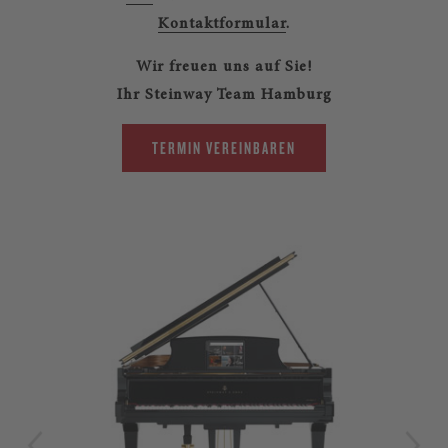
Kontaktformular
.
Wir freuen uns auf Sie!
Ihr Steinway Team Hamburg
TERMIN VEREINBAREN
LIM
Str
Ste
zei
aus