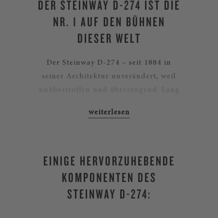
DER STEINWAY D-274 IST DIE
NR. 1 AUF DEN BÜHNEN
DIESER WELT
Der Steinway D-274 – seit 1884 in
seiner Architektur unverändert, weil
unübertroffen und überzeugend. Lang
Lang, Daniel Barenboim und Christoph
Eschenbach sind drei von mehr als
2.500 Steinway Artists weltweit, die das
Spiel auf einem D-Flügel aus unserem
EINIGE HERVORZUHEBENDE
Hause als ihr bestes bewerten. Eine
STEINWAY D-274: EINE
etwas kleinere Konzertflügel-Variante
KOMPONENTEN DES
INVESTITION FÜRS LEBEN –
bietet Ihnen der C-227.
STEINWAY D-274:
UND FÜR DIE FAMILIE