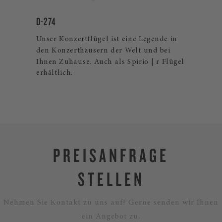
D-274
CR
Unser Konzertflügel ist eine Legende in
The
den Konzerthäusern der Welt und bei
exk
lles
Ihnen Zuhause. Auch als Spirio | r Flügel
und
erhältlich.
Fur
PREISANFRAGE
STELLEN
Nehmen Sie Kontakt zu uns auf! Gerne senden wir Ihnen
ein Angebot zu.