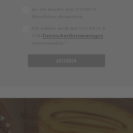
Ja, ich möchte den
STEINWAY
Newsletter abonnieren.
Ich erkläre mich mit
STEINWAY &
Datenschutzbestimmungen
SONS
einverstanden.*
ABSENDEN