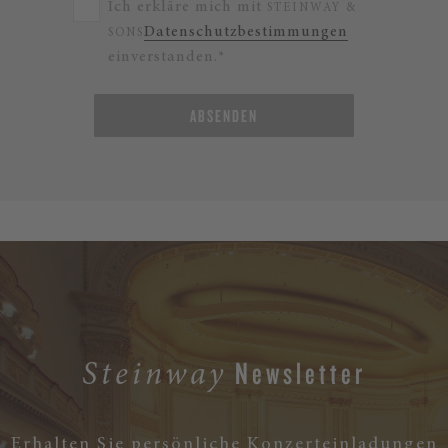
Ich erkläre mich mit
STEINWAY &
Datenschutzbestimmungen
SONS
einverstanden.*
ABSENDEN
Newsletter
Steinway
Erhalten Sie persönliche Konzerteinladungen