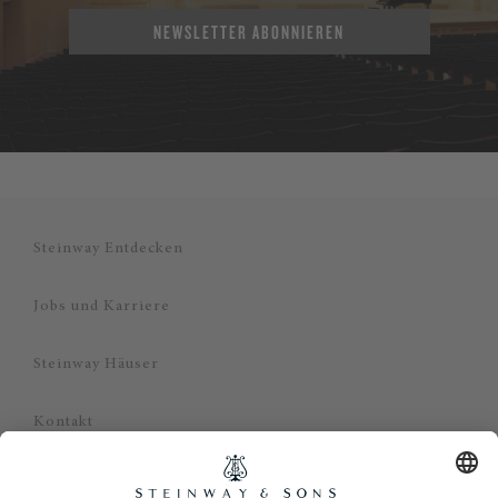
NEWSLETTER ABONNIEREN
Steinway Entdecken
Jobs und Karriere
Steinway Häuser
Kontakt
Datenschutz