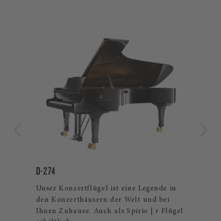
sensiblen Mechanik und dem
unverwechselbaren Steinway Klang
begeistert sein. Flankiert wird unser M-
Flügel durch den etwas längeren O-
180 sowie den kleinsten Flügel von
Steinway & Sons, den S-155. Alle drei
Stutzflügel verfügen über die gleiche
Konstruktionsgrundlage, Mechanik
sowie Klaviatur.
D-274
CR
Unser Konzertflügel ist eine Legende in
The
den Konzerthäusern der Welt und bei
exk
lles
Ihnen Zuhause. Auch als Spirio | r Flügel
und