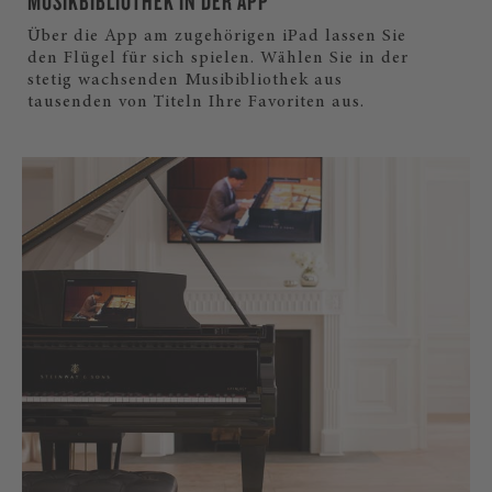
MUSIKBIBLIOTHEK IN DER APP
Über die App am zugehörigen iPad lassen Sie
den Flügel für sich spielen. Wählen Sie in der
stetig wachsenden Musibibliothek aus
tausenden von Titeln Ihre Favoriten aus.