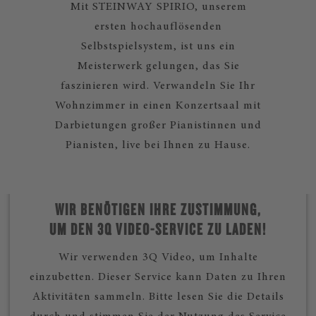
Mit STEINWAY SPIRIO, unserem
ersten hochauflösenden
Selbstspielsystem, ist uns ein
Meisterwerk gelungen, das Sie
faszinieren wird. Verwandeln Sie Ihr
Wohnzimmer in einen Konzertsaal mit
Darbietungen großer Pianistinnen und
Pianisten, live bei Ihnen zu Hause.
WIR BENÖTIGEN IHRE ZUSTIMMUNG,
UM DEN 3Q VIDEO-SERVICE ZU LADEN!
Wir verwenden 3Q Video, um Inhalte
einzubetten. Dieser Service kann Daten zu Ihren
Aktivitäten sammeln. Bitte lesen Sie die Details