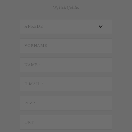
*Pflichtfelder