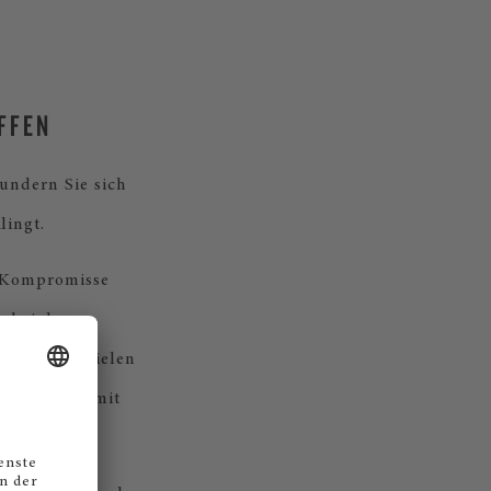
FFEN
undern Sie sich
lingt.
e Kompromisse
e bei der
Sie beim Spielen
eins: Ihnen mit
bescheren.