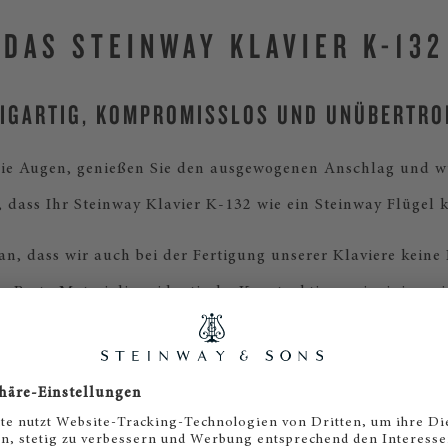
DAS STEINWAY KLAVIER K-132
ZIGARTIG, KOMPROMISSLOS UND UNÜBERTRO
die Augen, genießen Sie den ausgewogenen Anschlag und w
, dass Ihr Steinway Klavier K-132 wie ein Steinway Flügel k
ran, dass wir auch bei der Fertigung unserer Klaviere kein
. Beste Materialien, identische Konstruktionsprinzipien wi
ng, Liebe zum Detail und viel Erfahrung sorgen dafür, dass 
laviers höchste Perfektion erleben. Denn wir möchten nur 
lavieren unschlagbaren Klanggenuss und pure Spielfreude 