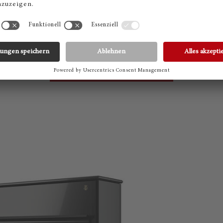
ch das
Dolce Pedal
, unsere sensationelle Neuentwicklung. 
n? Dann vereinbaren Sie jetzt einen unverbindlichen Bera
buchen Sie ein Probespielen.
JETZT TERMIN VEREINBAREN