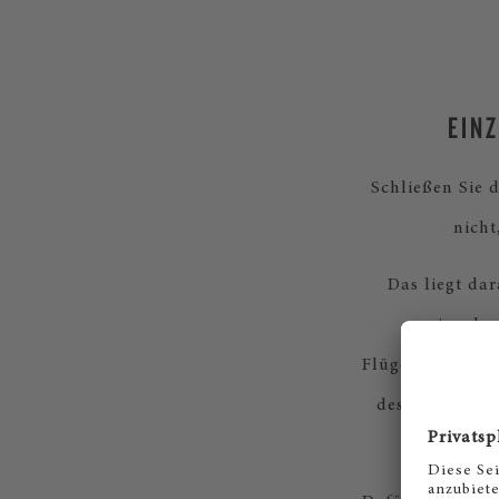
EIN
Schließen Sie 
nicht
Das liegt da
eingehen
Flügelherstellu
des Steinway K
unseren K