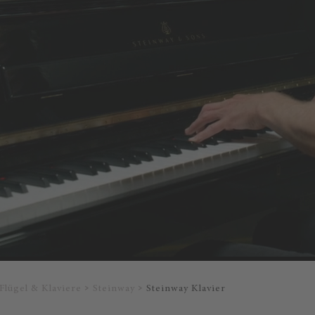
Flügel & Klaviere
Steinway
Steinway Klavier