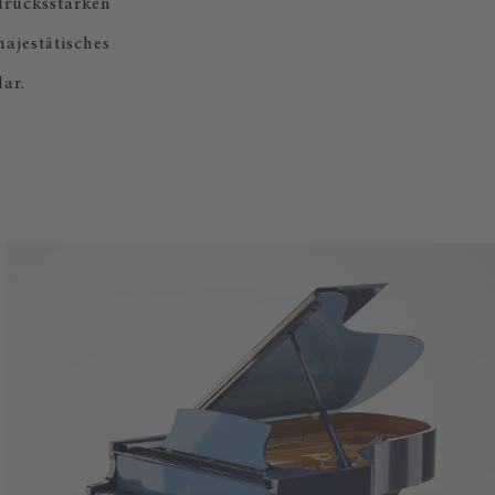
drucksstarken
majestätisches
ar.