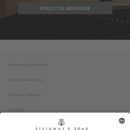
NEWSLETTER ABONNIEREN
Steinway Entdecken
Jobs und Karriere
Steinway Häuser
Kontakt
Datenschutz