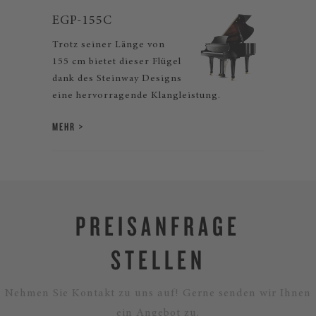
EGP-155C
Trotz seiner Länge von
155 cm bietet dieser Flügel
dank des Steinway Designs
eine hervorragende Klangleistung.
MEHR
PREISANFRAGE
STELLEN
Nehmen Sie Kontakt zu uns auf! Gerne senden wir Ihnen
ein Angebot zu.