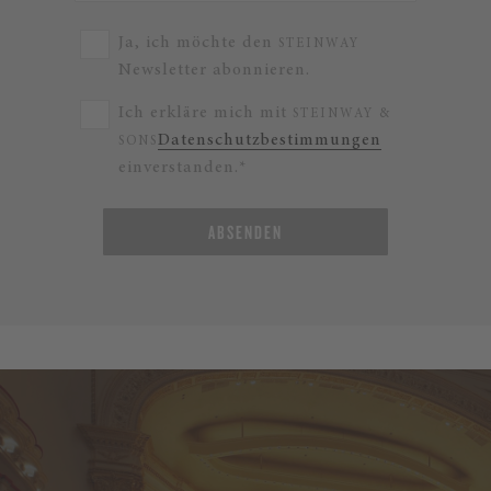
Ja, ich möchte den
STEINWAY
Newsletter abonnieren.
Ich erkläre mich mit
STEINWAY &
Datenschutzbestimmungen
SONS
einverstanden.*
ABSENDEN