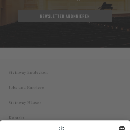
NEWSLETTER ABONNIEREN
Steinway Entdecken
Jobs und Karriere
Steinway Häuser
Kontakt