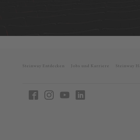
Steinway Entdecken
Jobs und Karriere
Steinway H