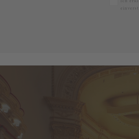
Ich erk
einvers