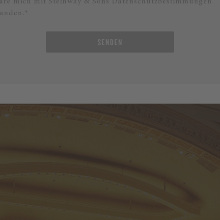
läre mich mit Steinway & Sons Datenschutzbestimmungen
tanden.*
SENDEN