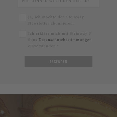
Ja, ich möchte den Steinway
Newsletter abonnieren.
Ich erkläre mich mit Steinway &
Sons
Datenschutzbestimmungen
einverstanden.*
ABSENDEN