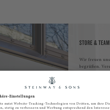
aus.
STORE & TEAM
Wir freuen uns
begrüßen. Ver
Probespielen u