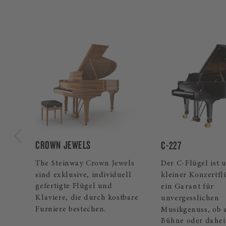
SPIRIO
C-227
Der selbstspielen
els
Der C-Flügel ist unser
mit der umfangre
ll
kleiner Konzertflügel und
Musikbibliothek d
ein Garant für
Spielen und spiel
bare
unvergesslichen
Musikgenuss, ob auf der
Bühne oder daheim.