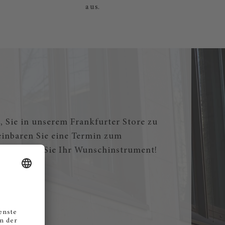
, Sie in unserem Frankfurter Store zu
einbaren Sie eine Termin zum
nd finden Sie Ihr Wunschinstrument!