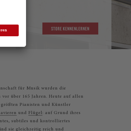
STORE KENNENLERNEN
nschaft für Musik wurden die
vor über 165 Jahren. Heute auf allen
 größten Pianisten und Künstler
avieren
und
Flügel
: auf Grund ihres
tes, subtiles und kontrolliertes
d sie gleichzeitig reich und