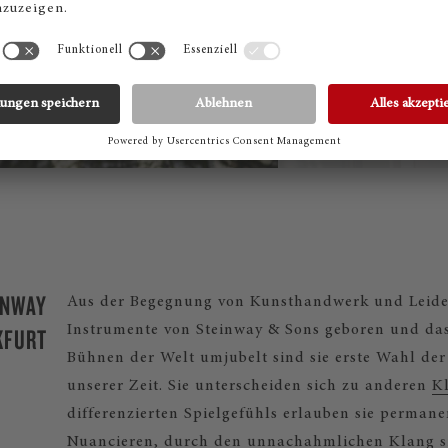
INWAY
Aus der Begegnung von Kunsthandwerk und Leide
KFURT
Instrumente von Steinway & Sons geboren und das 
Bühnen der Welt umjubelt sind sie erste Wahl der
unserer Zeit. Sie unterscheiden sich zu anderen
Kl
differenzierten Spielgefühls erlauben sie permanen
Nuancieren, durch den unnachahmlichen Klang sin