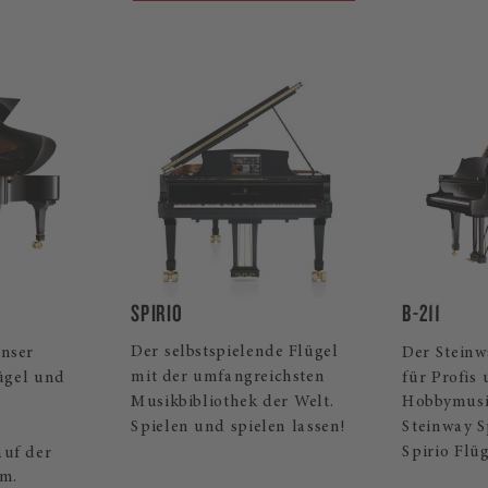
B-211
LIMITED ED
de Flügel
Der Steinway Flügelklassiker
Streng lim
ichsten
für Profis und ambitionierte
klassische
er Welt.
Hobbymusiker. Auch als
Handwerks
en lassen!
Steinway Spirio | r und
Flügel zei
Spirio Flügel erhältlich.
inspirieren
ausdruckss