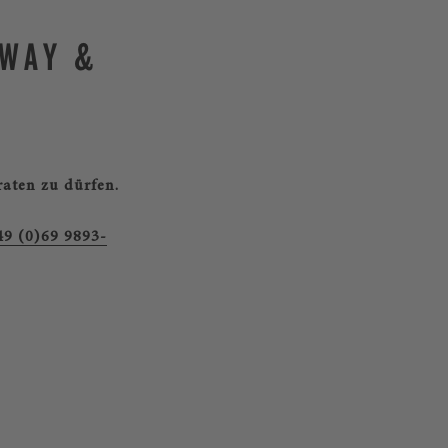
NWAY &
raten zu dürfen.
49 (0)69 9893-