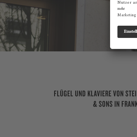
FLÜGEL UND KLAVIERE VON STE
& SONS IN FRAN