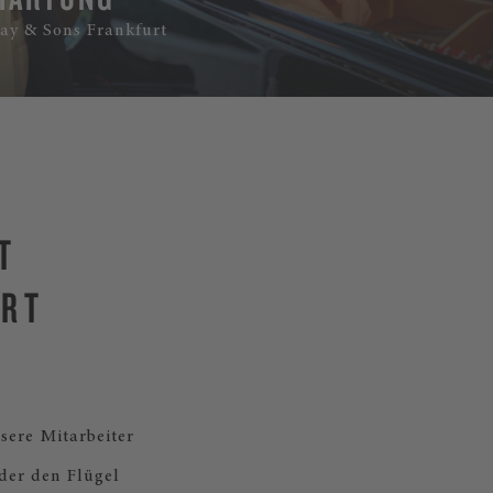
way & Sons Frankfurt
T
URT
sere Mitarbeiter
oder den Flügel