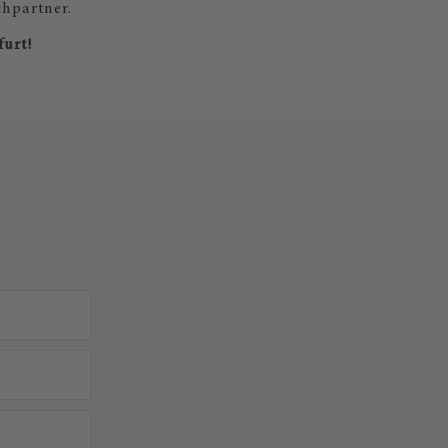
chpartner.
furt!