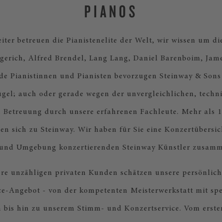
PIANOS
iter betreuen die Pianistenelite der Welt, wir wissen um di
erich, Alfred Brendel, Lang Lang, Daniel Barenboim, James
de Pianistinnen und Pianisten bevorzugen Steinway & Sons
ügel; auch oder gerade wegen der unvergleichlichen, techn
 Betreuung durch unsere erfahrenen Fachleute. Mehr als 1
en sich zu Steinway. Wir haben für Sie eine Konzertübersich
 und Umgebung konzertierenden Steinway Künstler zusamme
re unzähligen privaten Kunden schätzen unsere persönlic
ice-Angebot - von der kompetenten Meisterwerkstatt mit spe
 bis hin zu unserem Stimm- und Konzertservice. Vom erst