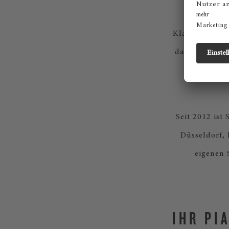
Klavierspiele
daran haben. 
Seit 2012 ist
Düsseldorf,
eigenen 
IHR PI