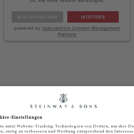
zu, um diese Inhalte anzuzeigen.
MEHR INFORMATIONEN
AKZEPTIEREN
powered by
Usercentrics Consent Management
Platform
Steinway & Sons Frankfurt
Bockenheimer Landstraße 47
60325 Frankfurt