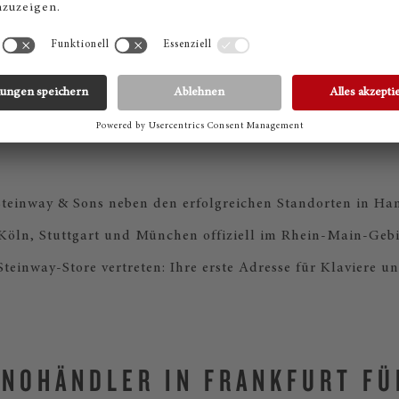
n ist Genuss. Mit dem passenden Instrument werden Sie no
Wir bieten Ihnen mit den Marken Steinway, Boston und Es
Klaviere vom Einsteiger- bis zum Profimodell an.
 Steinway & Sons neben den erfolgreichen Standorten in Ha
 Köln, Stuttgart und München offiziell im Rhein-Main-Gebi
Steinway-Store vertreten: Ihre erste Adresse für Klaviere un
ANOHÄNDLER IN FRANKFURT FÜ