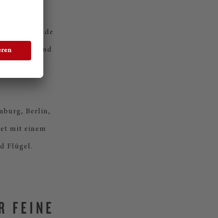
ch mehr Freude
sex Flügel und
mburg, Berlin,
et mit einem
d Flügel.
R FEINE