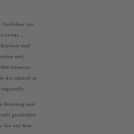
e Vorlieben von
 Levine ...
 Klaviere und
ischen und
.800 Steinway
t der aktuell in
ngestellt.
he Beratung und
ziell geschulten
en Ton auf dem