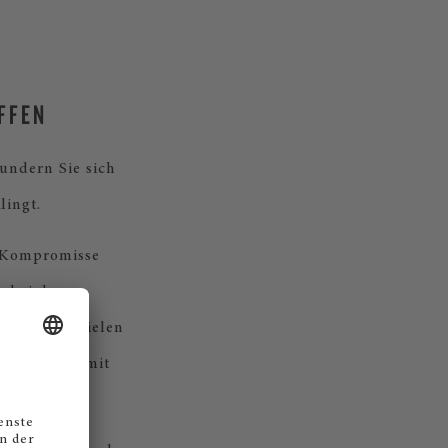
FFEN
undern Sie sich
lingt.
e Kompromisse
e bei der
Sie beim Spielen
eins: Ihnen mit
bescheren.