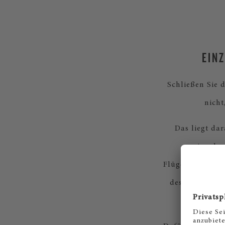
EIN
Schließen Sie 
nicht
Das liegt da
eingehen
Flügelherstellu
des Steinway K
unseren K