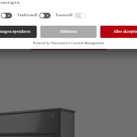
ch das
Dolce Pedal
, unsere sensationelle Neuentwicklung. 
n? Dann vereinbaren Sie jetzt einen unverbindlichen Bera
buchen Sie ein Probespielen.
JETZT TERMIN VEREINBAREN