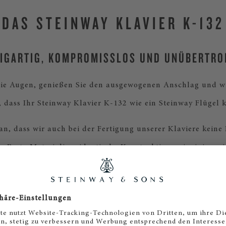
DAS STEINWAY KLAVIER K-132
ZIGARTIG, KOMPROMISSLOS UND UNÜBERTRO
die Augen, genießen Sie den ausgewogenen Anschlag und w
, dass Ihr Steinway Klavier K-132 wie ein Steinway Flügel k
ran, dass wir auch bei der Fertigung unserer Klaviere kein
. Beste Materialien, identische Konstruktionsprinzipien wi
ng, Liebe zum Detail und viel Erfahrung sorgen dafür, dass 
laviers höchste Perfektion erleben. Denn wir möchten nur 
lavieren unschlagbaren Klanggenuss und pure Spielfreude 