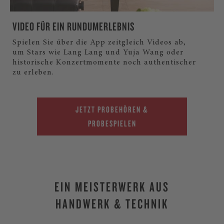
VIDEO FÜR EIN RUNDUMERLEBNIS
Spielen Sie über die App zeitgleich Videos ab,
um Stars wie Lang Lang und Yuja Wang oder
historische Konzertmomente noch authentischer
zu erleben.
JETZT PROBEHÖREN &
PROBESPIELEN
EIN MEISTERWERK AUS
HANDWERK & TECHNIK