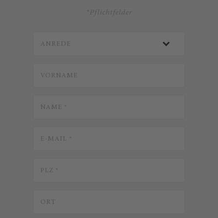
*Pflichtfelder