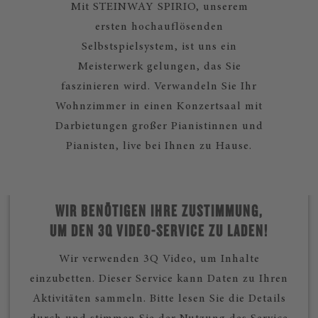
Mit STEINWAY SPIRIO, unserem
ersten hochauflösenden
Selbstspielsystem, ist uns ein
Meisterwerk gelungen, das Sie
faszinieren wird. Verwandeln Sie Ihr
Wohnzimmer in einen Konzertsaal mit
Darbietungen großer Pianistinnen und
Pianisten, live bei Ihnen zu Hause.
WIR BENÖTIGEN IHRE ZUSTIMMUNG,
UM DEN 3Q VIDEO-SERVICE ZU LADEN!
Wir verwenden 3Q Video, um Inhalte
einzubetten. Dieser Service kann Daten zu Ihren
Aktivitäten sammeln. Bitte lesen Sie die Details