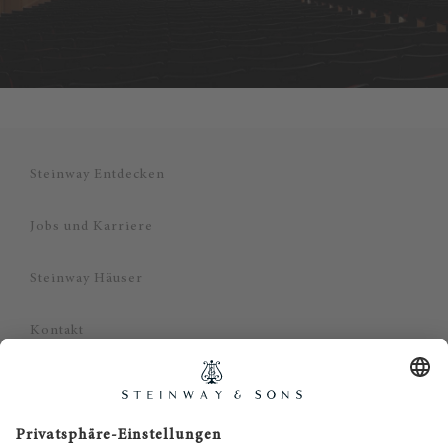
Steinway Entdecken
Jobs und Karriere
Steinway Häuser
Kontakt
Datenschutz
Impressum