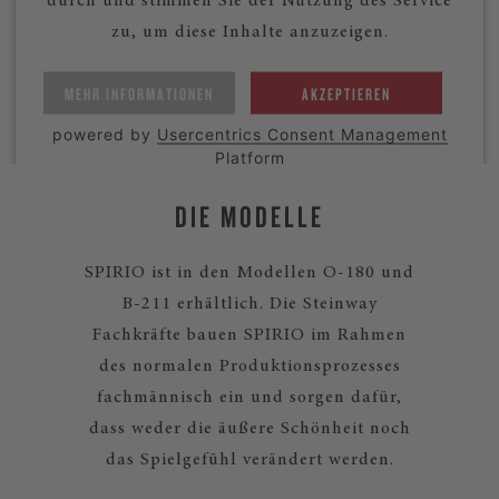
durch und stimmen Sie der Nutzung des Service
zu, um diese Inhalte anzuzeigen.
MEHR INFORMATIONEN
AKZEPTIEREN
powered by
Usercentrics Consent Management
Platform
DIE MODELLE
SPIRIO ist in den Modellen O-180 und
B-211 erhältlich. Die Steinway
Fachkräfte bauen SPIRIO im Rahmen
des normalen Produktionsprozesses
fachmännisch ein und sorgen dafür,
dass weder die äußere Schönheit noch
das Spielgefühl verändert werden.