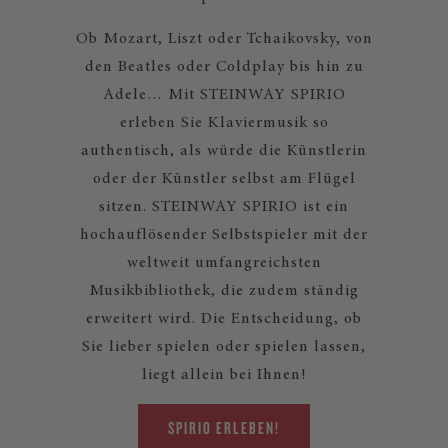
Ob Mozart, Liszt oder Tchaikovsky, von
den Beatles oder Coldplay bis hin zu
Adele… Mit STEINWAY SPIRIO
erleben Sie Klaviermusik so
authentisch, als würde die Künstlerin
oder der Künstler selbst am Flügel
sitzen. STEINWAY SPIRIO ist ein
hochauflösender Selbstspieler mit der
weltweit umfangreichsten
Musikbibliothek, die zudem ständig
erweitert wird. Die Entscheidung, ob
Sie lieber spielen oder spielen lassen,
liegt allein bei Ihnen!
SPIRIO ERLEBEN!