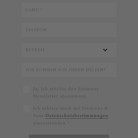
Ja, ich möchte den Steinway
Newsletter abonnieren.
Ich erkläre mich mit Steinway &
Sons
Datenschutzbestimmungen
einverstanden.*