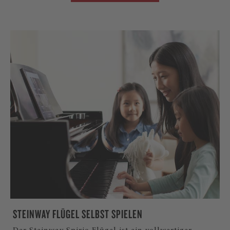
STEINWAY FLÜGEL SELBST SPIELEN