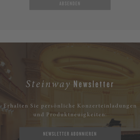
ABSENDEN
Newsletter
Steinway
Erhalten Sie persönliche Konzerteinladungen
und Produktneuigkeiten:
NEWSLETTER ABONNIEREN