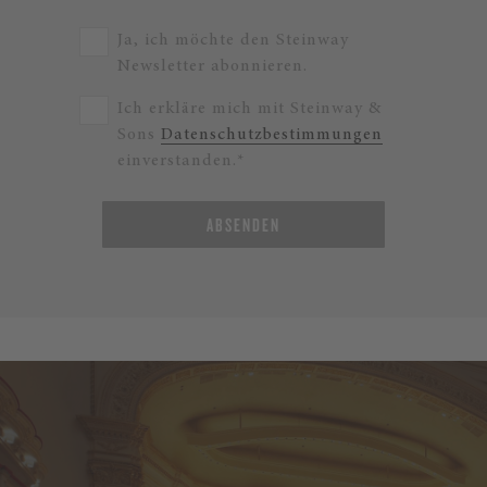
Ja, ich möchte den Steinway
Newsletter abonnieren.
Ich erkläre mich mit Steinway &
Sons
Datenschutzbestimmungen
einverstanden.*
ABSENDEN