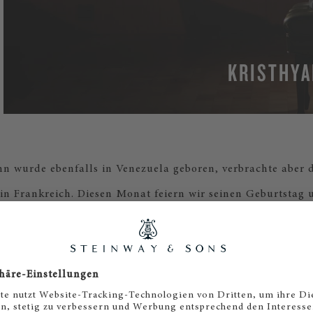
KRISTHYA
 wurde ebenfalls in Venezuela geboren, verbrachte aber d
 in Frankreich. Diesen Monat feiern wir seinen Geburtstag u
iniaturensammlung Le rossignol éperdu vor. Und natürlich i
dernist Claude Debussy aus der Welt des Klaviers nicht w
n Geburtstag mit einer aktualisierten Wiedergabeliste seiner
Musikstücke.