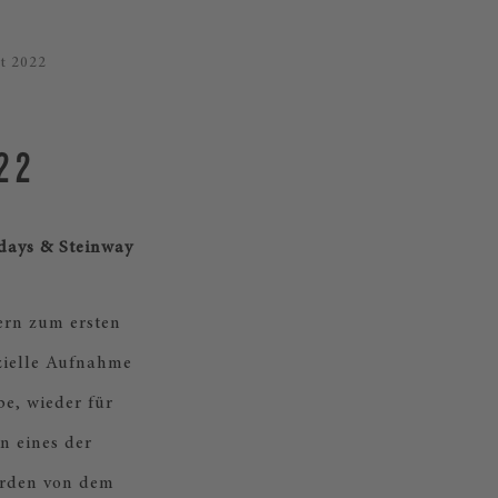
t 2022
22
hdays & Steinway
zern zum ersten
zielle Aufnahme
e, wieder für
n eines der
erden von dem