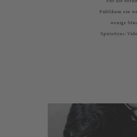
Für die berü
Publikum ein we
wenige Stu
SpirioSync-Vid