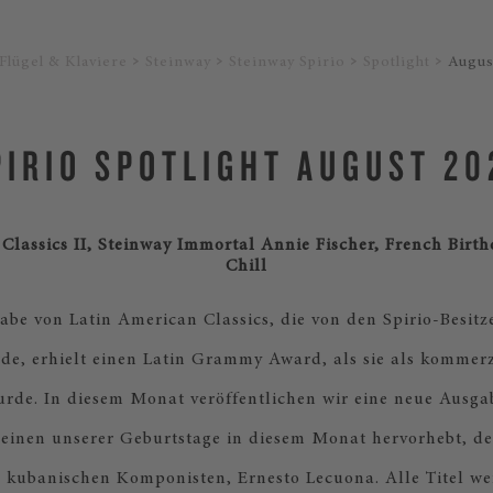
Flügel & Klaviere
Steinway
Steinway Spirio
Spotlight
Augus
PIRIO SPOTLIGHT AUGUST 20
Classics II, Steinway Immortal Annie Fischer, French Birt
Chill
abe von Latin American Classics, die von den Spirio-Besit
de, erhielt einen Latin Grammy Award, als sie als kommer
urde. In diesem Monat veröffentlichen wir eine neue Ausgab
e einen unserer Geburtstage in diesem Monat hervorhebt, de
 kubanischen Komponisten, Ernesto Lecuona. Alle Titel w