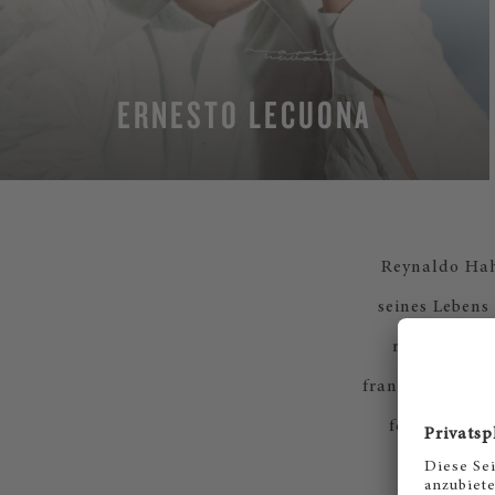
ERNESTO LECUONA
Reynaldo Hahn
seines Lebens
reizvolle M
französische Mo
feiern seine