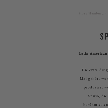
Store Hamburg
S
Latin American 
Die erste Ausg
Mal gehört wur
produziert w
Spirio, di
berühmtesten