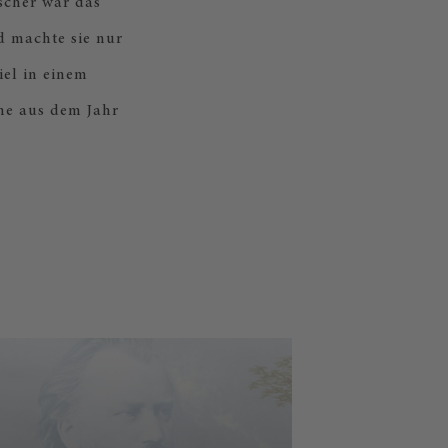
scher war das
d machte sie nur
el in einem
ne aus dem Jahr