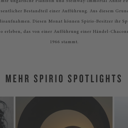
hmte ungarische Pianistin und Steinway-Immortal Annie Fi
sentlicher Bestandteil einer Aufführung. Aus diesem Grun
dioaufnahmen. Diesen Monat können Spirio-Besitzer ihr Spi
eo erleben, das von einer Aufführung einer Händel-Chacon
1966 stammt.
MEHR SPIRIO SPOTLIGHTS