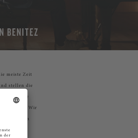
N BENITEZ
ie meiste Zeit
nd stellen die
st der große
egzudenken. Wir
 beliebtesten