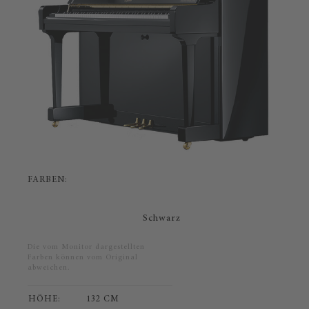
FARBEN:
Schwarz
Die vom Monitor dargestellten
Farben können vom Original
abweichen.
HÖHE:
132 CM