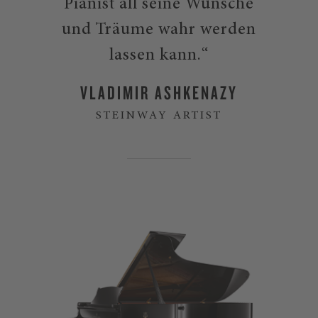
Pianist all seine Wünsche
um Ihnen musikalisch eine schier
grenzenlose Ausdrucksmöglichkeit zu
und Träume wahr werden
eröffnen. Stellen Sie jetzt Ihre
lassen kann.“
Preisanfrage und erfahren Sie alles
VLADIMIR ASHKENAZY
über den Steinway O-180.
STEINWAY ARTIST