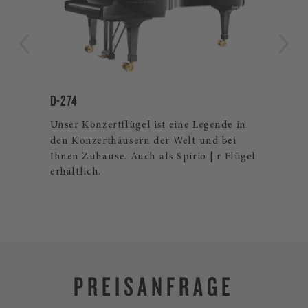
D-274
CR
Unser Konzertflügel ist eine Legende in
The
den Konzerthäusern der Welt und bei
exk
lles
Ihnen Zuhause. Auch als Spirio | r Flügel
und
erhältlich.
Fur
PREISANFRAGE