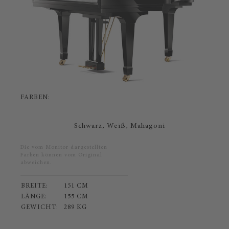
FARBEN:
Schwarz,
Weiß,
Mahagoni
Die vom Monitor dargestellten
Farben können vom Original
abweichen.
BREITE:
151 CM
LÄNGE:
155 CM
GEWICHT:
289 KG