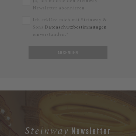
Ja, ich möchte den Steinway
Newsletter abonnieren.
Ich erkläre mich mit Steinway &
Sons
Datenschutzbestimmungen
einverstanden.*
ABSENDEN
Newsletter
Steinway