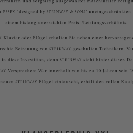
verfahren und sorgfältig ausgewählter maschineller Fertigu
n
"designed by
" uneingeschränkten
ESSEX
STEINWAY & SONS
einem bislang unerreichten Preis-/Leistungsverhältnis.
Klavier oder Flügel erhalten Sie neben einer hervorrage
X
erechte Betreuung von
-geschulten Technikern. Ve
STEINWAY
in diese Investition, denn
steht hinter dieser. De
STEINWAY
Versprechen: Wer innerhalb von bis zu 10 Jahren sein
WAY
E
 neuen
Flügel eintauscht, erhält den vollen Kauf
STEINWAY