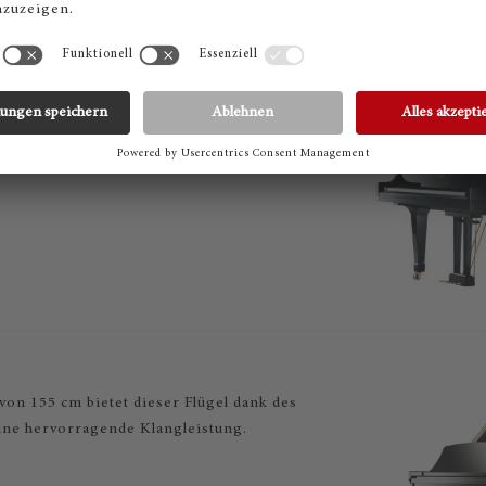
aber des klassischen Pianodesigns, das die
ren Stilrichtungen bildet. Dieser klassische
 von Steinway...
von 155 cm bietet dieser Flügel dank des
ine hervorragende Klangleistung.