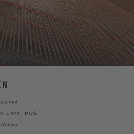
EN
male und
Dank
Y & SONS.
dernsten