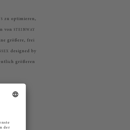
zu optimieren,
NS
on von
STEINWAY
ne größere, frei
designed by
SSEX
entlich größeren
E