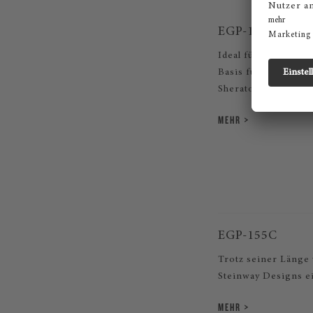
EGP-173C
Ideal für den Liebh
Basis für alle weite
Sheraton-Stil wurde
MEHR
EGP-155C
Trotz seiner Länge 
Steinway Designs e
MEHR