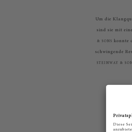
Um die Klangqua
sind sie mit ei
konnte d
& SONS
schwingende Res
STEINWAY & SO