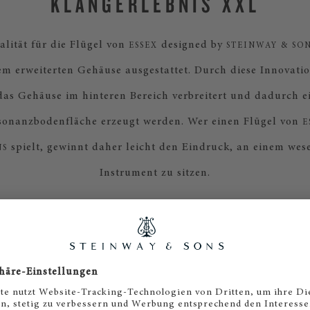
KLANGERLEBNIS XXL
lität für die Flügel von
designed by
ESSEX
STEINWAY & SO
nem erweiterten Gehäuse ausgestattet. Durch diese Innovati
as Gehäuse im hinteren Bereich verbreitert und dadurch ei
onanzbodenfläche erzeugt werden. Wer einen Flügel von
E
spielt, gewinnt daher leicht den Eindruck, an einem wes
NS
Instrument zu sitzen.
DAS
MODELL FÜR SI
richtige