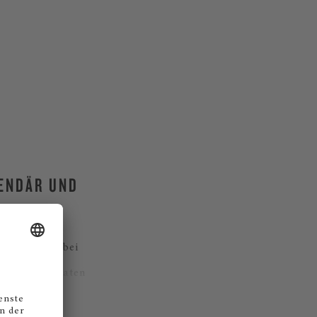
GENDÄR UND
nt, den man bei
wohl im privaten
en Ansprüchen