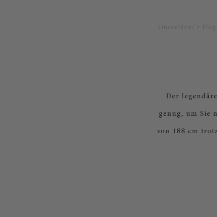
Düsseldorf
Flüg
Der legendäre
genug, um Sie m
von 188 cm trot