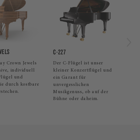
eichen Basses
SPI
WELS
C-227
Der
ay Crown Jewels
Der C-Flügel ist unser
mit
ive, individuell
kleiner Konzertflügel und
Mus
 Flügel und
ein Garant für
Spi
die durch kostbare
unvergesslichen
estechen.
Musikgenuss, ob auf der
Bühne oder daheim.