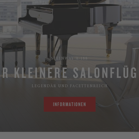
STEINWAY A-188
ER KLEINERE SALONFLÜG
LEGENDÄR UND FACETTENREICH
INFORMATIONEN