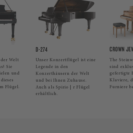
 schätzen den A-Flügel, nicht zuletzt wegen des vollen, r
CROWN JE
D-274
 der Welt
The Steinw
Unser Konzertflügel ist eine
s! Sie
sind exklus
Legende in den
pielen und
gefertigte
Konzerthäusern der Welt
dieses
Klaviere, 
und bei Ihnen Zuhause.
em Flügel.
Furniere b
Auch als Spirio | r Flügel
erhältlich.