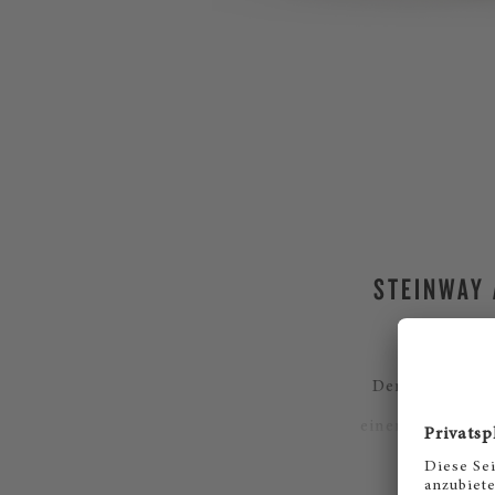
STEINWAY 
Der legendäre 
einem Flügel se
als auch pro