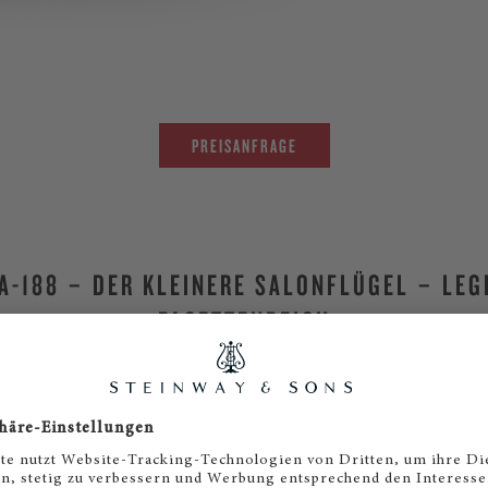
PREISANFRAGE
A-188 – DER KLEINERE SALONFLÜGEL – LE
FACETTENREICH
Steinway A-188 ist für seinen reichen, vollen Klang bekan
iner Größe nicht erwartet (23 cm kürzer als der B-211). So
fessionellen Bereich wird der Flügel höchsten pianistisch