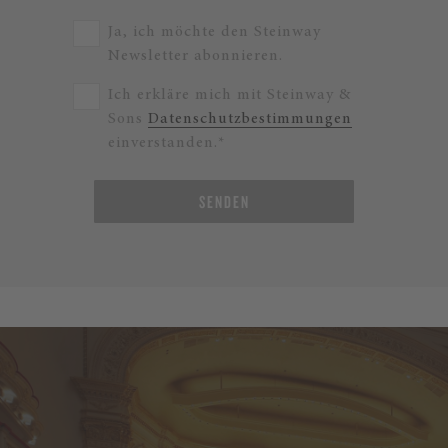
Ja, ich möchte den Steinway
Newsletter abonnieren.
Ich erkläre mich mit Steinway &
Sons
Datenschutzbestimmungen
einverstanden.*
SENDEN