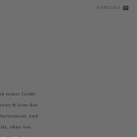
KONTAKT
ank seiner Größe
einway & Sons das
 Instrument, und
ätte, ohne von