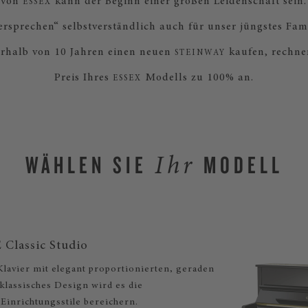
 von
kann der Beginn einer großen Leidenschaft sein.
ESSEX
rsprechen“ selbstverständlich auch für unser jüngstes Fami
nerhalb von 10 Jahren einen neuen
kaufen, rechne
STEINWAY
Preis Ihres
Modells zu 100% an.
ESSEX
WÄHLEN SIE
MODELL
Ihr
 Classic Studio
lavier mit elegant proportionierten, geraden
klassisches Design wird es die
 Einrichtungsstile bereichern.