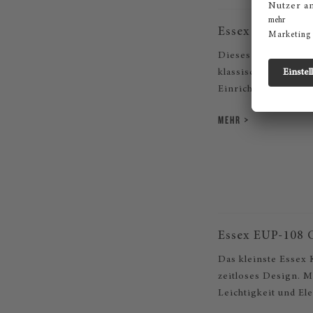
Essex EUP-111 E
Dieses Klavier ist 
klassischen Design 
Einrichtungsstilen s
MEHR
Essex EUP-108 
Das kleinste Essex 
zeitloses Design. M
Leichtigkeit und El