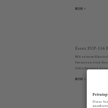
MEHR
Essex EUP-116 
Mit seinem klassis
Furnieren wird dies
Stilrichtungen gere
MEHR