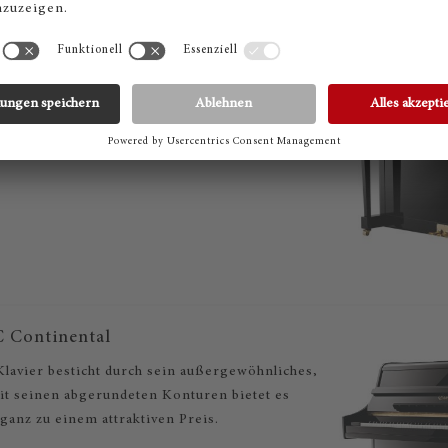
 Classic Studio
die perfekte Wahl für jedes Zuhause. Mit seinem
wird es in den unterschiedlichsten
einen Platz finden.
C Continental
Klavier besticht durch sein außergewöhnliches,
it seinen abgerundeten Konturen bietet es
eganz zu einem attraktiven Preis.