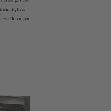
 Darum gilt das
lienmitglied:
n wir Ihnen den