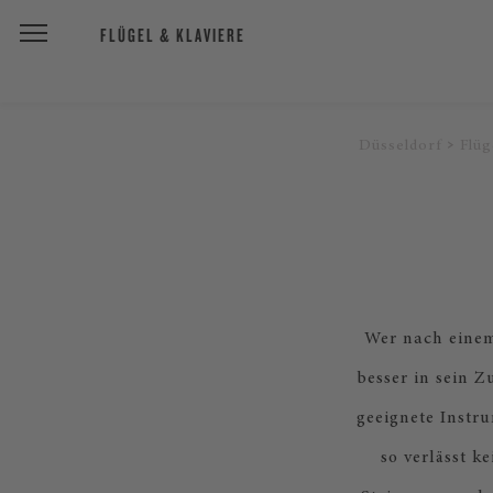
FLÜGEL & KLAVIERE
Düsseldorf
Flüg
Wer nach einem 
besser in sein Z
geeignete Instr
so verlässt k