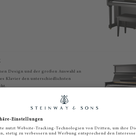
E
chen Design und der großen Auswahl an
es Klavier den unterschiedlichsten
cht.