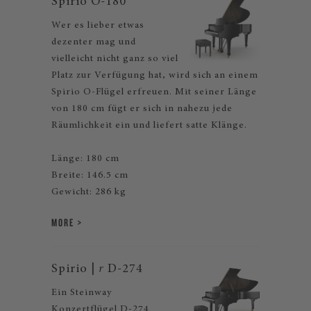
Spirio O-180
Wer es lieber etwas
dezenter mag und
vielleicht nicht ganz so viel
Platz zur Verfügung hat, wird sich an einem
Spirio O-Flügel erfreuen. Mit seiner Länge
von 180 cm fügt er sich in nahezu jede
Räumlichkeit ein und liefert satte Klänge.
Länge: 180 cm
Breite: 146.5 cm
Gewicht: 286 kg
MORE
Spirio |
r
D-274
Ein Steinway
Konzertflügel D-274