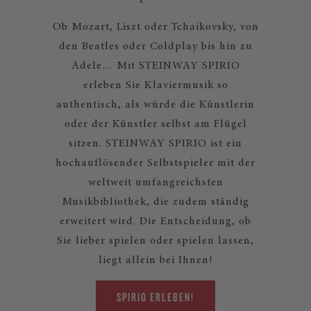
Ob Mozart, Liszt oder Tchaikovsky, von
den Beatles oder Coldplay bis hin zu
Adele… Mit STEINWAY SPIRIO
erleben Sie Klaviermusik so
authentisch, als würde die Künstlerin
oder der Künstler selbst am Flügel
sitzen. STEINWAY SPIRIO ist ein
hochauflösender Selbstspieler mit der
weltweit umfangreichsten
Musikbibliothek, die zudem ständig
erweitert wird. Die Entscheidung, ob
Sie lieber spielen oder spielen lassen,
liegt allein bei Ihnen!
SPIRIO ERLEBEN!