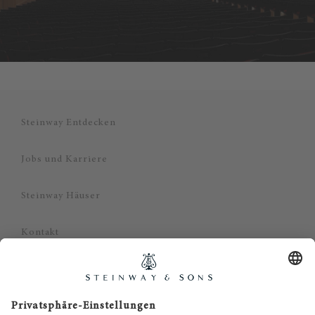
Steinway Entdecken
Jobs und Karriere
Steinway Häuser
Kontakt
Datenschutz
Impressum