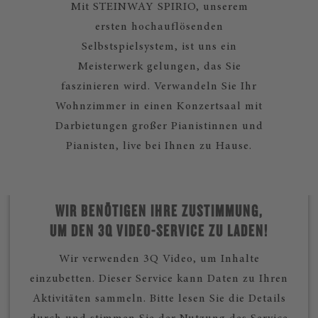
Mit STEINWAY SPIRIO, unserem
ersten hochauflösenden
Selbstspielsystem, ist uns ein
Meisterwerk gelungen, das Sie
faszinieren wird. Verwandeln Sie Ihr
Wohnzimmer in einen Konzertsaal mit
Darbietungen großer Pianistinnen und
Pianisten, live bei Ihnen zu Hause.
WIR BENÖTIGEN IHRE ZUSTIMMUNG,
UM DEN 3Q VIDEO-SERVICE ZU LADEN!
Wir verwenden 3Q Video, um Inhalte
einzubetten. Dieser Service kann Daten zu Ihren
Aktivitäten sammeln. Bitte lesen Sie die Details