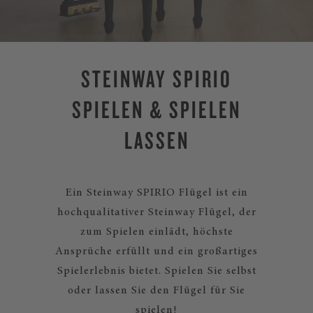
STEINWAY SPIRIO
SPIELEN & SPIELEN
LASSEN
Ein Steinway SPIRIO Flügel ist ein
hochqualitativer Steinway Flügel, der
zum Spielen einlädt, höchste
Ansprüche erfüllt und ein großartiges
Spielerlebnis bietet. Spielen Sie selbst
oder lassen Sie den Flügel für Sie
spielen!