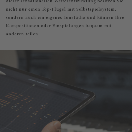
dieser sensationellen Weiterentwicklung besitzen Sie
nicht nur einen Top-Flügel mit Selbstspielsystem,
sondern auch ein eigenes Tonstudio und können Ihre
Kompositionen oder Einspielungen bequem mit
anderen teilen.
|
r
– NEHMEN SIE IHR SPIEL AUF!
rio |
r
können Sie zusätzlich Ihr
 Spiel aufnehmen, editieren, am
wiedergeben lassen und mit anderen