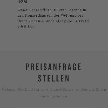
D-274
CROW
Unser Konzertflügel ist eine Legende in
The S
den Konzerthäusern der Welt und bei
exklus
es
Ihnen Zuhause. Auch als Spirio | r Flügel
und K
erhältlich.
Furnie
PREISANFRAGE
STELLEN
Nehmen Sie Kontakt zu uns auf! Gerne senden wir Ihnen
ein Angebot zu.