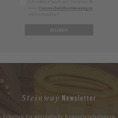
Ich erkläre mich mit Steinway &
Sons
Datenschutzbestimmungen
einverstanden.*
ABSENDEN
Newsletter
Steinway
Erhalten Sie persönliche Konzerteinladungen