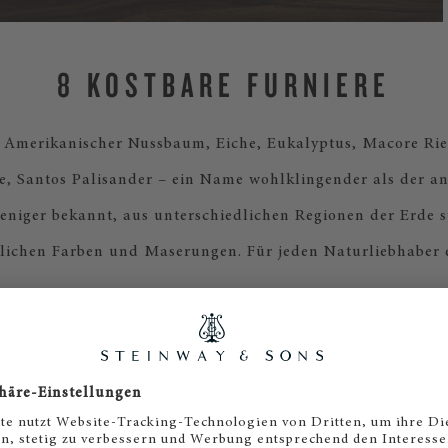
8 KOSTBARE FURNIERE
 Amerikanischer Nussbaum, Eiche, Eukalyptus, Macore Ri
e, Santos Palisander – ein Name wohlklingender als der and
eniger bekannt, aus unterschiedlichen Regionen der Erde 
lichen Farben und Maserungen. Für jeden Naturliebhaber 
8 FLÜGEL UND 8 KLAVIERE
bolisiert großes Glück und deshalb werden von jeder Holzar