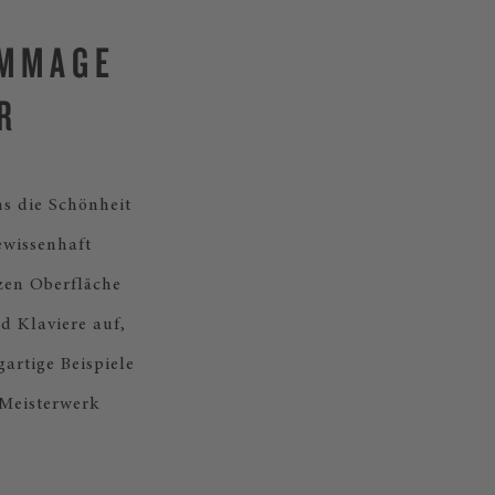
OMMAGE
R
s die Schönheit
ewissenhaft
zen Oberfläche
d Klaviere auf,
artige Beispiele
 Meisterwerk