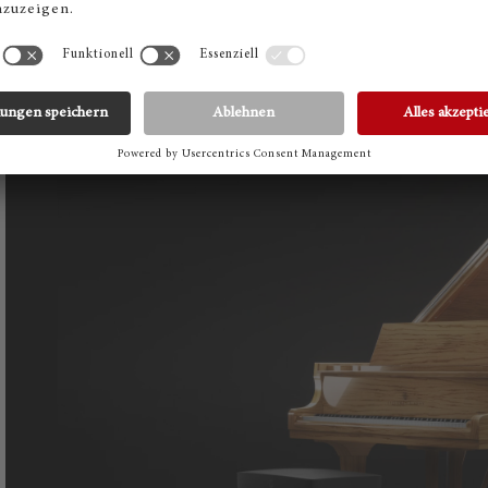
Klaviere
aufgelegt, leidenschaftlich und mit Respekt für di
Steinway Manufaktur in Hamburg handgefertigt.