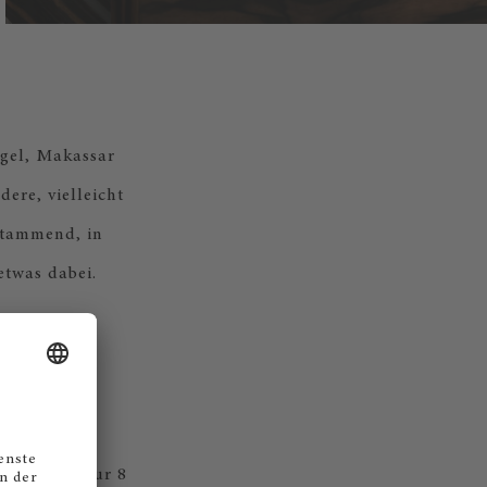
JETZT ENTDECKEN
egel, Makassar
ere, vielleicht
stammend, in
etwas dabei.
t jeweils nur 8