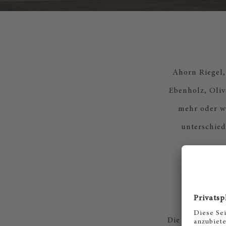
Ahorn Riegel,
Ebenholz, Oliv
mehr oder w
unterschied
Die Zahl 8 sym