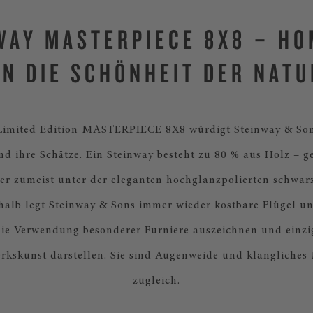
WAY MASTERPIECE 8X8 – H
AN DIE SCHÖNHEIT DER NATU
Limited Edition MASTERPIECE 8X8 würdigt Steinway & Son
nd ihre Schätze. Ein Steinway besteht zu 80 % aus Holz – g
aber zumeist unter der eleganten hochglanzpolierten schwar
halb legt Steinway & Sons immer wieder kostbare Flügel un
die Verwendung besonderer Furniere auszeichnen und einzig
kskunst darstellen. Sie sind Augenweide und klangliches
zugleich.