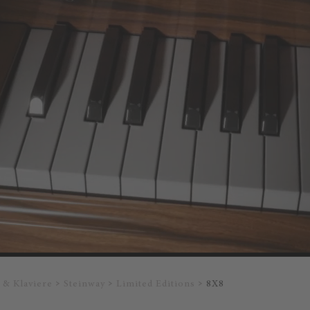
l & Klaviere
Steinway
Limited Editions
8X8