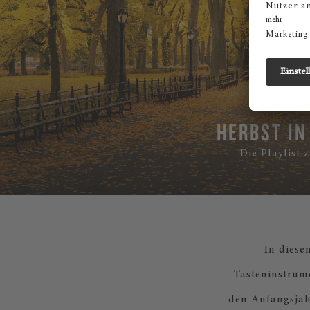
HERBST IN
Die Playlist 
In diese
Tasteninstrume
den Anfangsjah