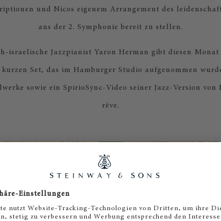
riptionen und Nicos eigenem Arrangement des leidenschaf
aus der 2. Symphonie bereit zu stellen.
ch-israelische Jazzpianist Yaron Herman gibt diesen Monat 
m kurzen Set, das im Hamburger Studio aufgenommen wur
lwerke sowie ein SpirioSync-Video seiner Jazz-Version von
rêve.