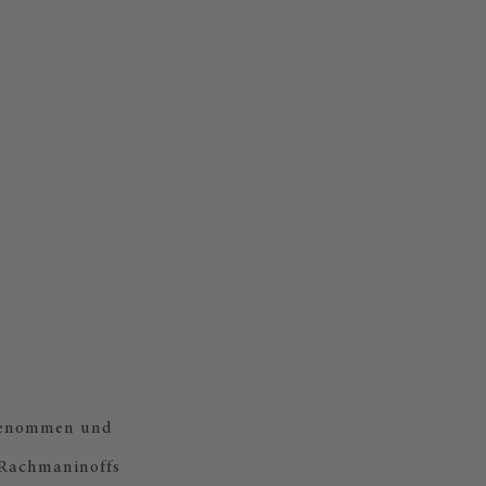
fgenommen und
 Rachmaninoffs