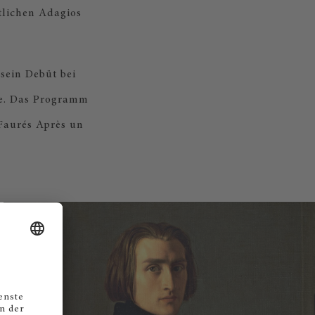
tlichen Adagios
sein Debüt bei
de. Das Programm
 Faurés Après un