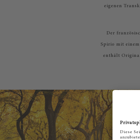
eigenen Transk
Der französis
Spirio mit eine
enthält Origina