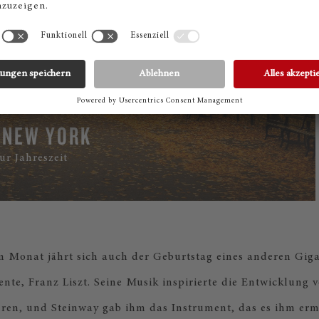
 NEW YORK
zur Jahreszeit
m Monat jährt sich auch der Geburtstag eines anderen Gig
nte, Franz Liszt. Seine Musik inspirierte die Entwicklung 
ren, und Steinway gab ihm das Instrument, das es ihm erm