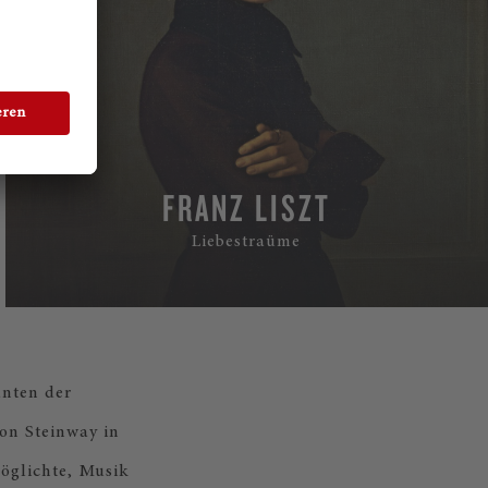
FRANZ LISZT
Liebestraüme
anten der
von Steinway in
öglichte, Musik