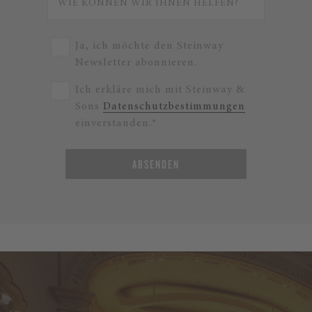
Ja, ich möchte den Steinway
Newsletter abonnieren.
Ich erkläre mich mit Steinway &
Sons
Datenschutzbestimmungen
einverstanden.*
ABSENDEN