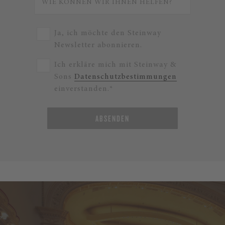
Ja, ich möchte den Steinway
Newsletter abonnieren.
Ich erkläre mich mit Steinway &
Sons
Datenschutzbestimmungen
einverstanden.*
ABSENDEN