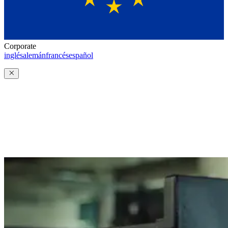
Corporate
inglés
alemán
francés
español