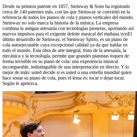
Desde su primera patente en 1857, Steinway ⁠&⁠ Sons ha registrado
cerca de 140 patentes más, con las que Steinway se convirtió en la
referencia de todos los pianos de cola y pianos verticales del mundo.
Steinway no solo marca la historia de la música. La empresa
combina la antigua artesanía con tecnologías pioneras, aportando así
nuevos impulsos para el exigente deleite musical del mañana.\n\nEl
último desarrollo de Steinway, el Steinway Spirio, es un piano de
cola autoejecutable cuya excepcional calidad ya da que hablar en
todo el mundo. Esta obra de arte integral, fruto de la artesanía, la
mecánica y la tecnología, permite que grandes pianistas toquen de
forma invisible en su piano de cola: una experiencia musical
incomparable, indistinguible de una interpretación en directo. Y lo
mejor de todo: usted decide si es usted o una estrella mundial quien
hace sonar su piano de cola, pues el lema es: tocar o dejar tocar.
Según le apetezca.