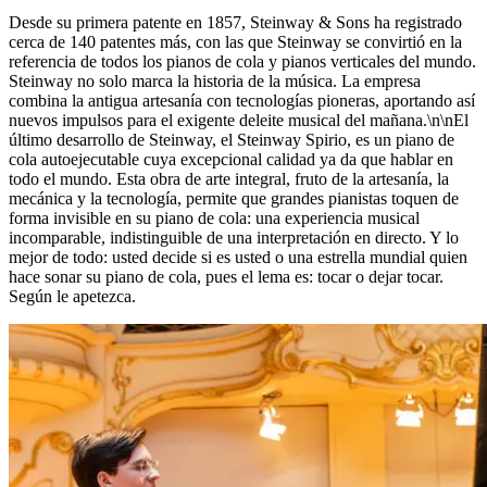
Desde su primera patente en 1857, Steinway ⁠&⁠ Sons ha registrado
cerca de 140 patentes más, con las que Steinway se convirtió en la
referencia de todos los pianos de cola y pianos verticales del mundo.
Steinway no solo marca la historia de la música. La empresa
combina la antigua artesanía con tecnologías pioneras, aportando así
nuevos impulsos para el exigente deleite musical del mañana.\n\nEl
último desarrollo de Steinway, el Steinway Spirio, es un piano de
cola autoejecutable cuya excepcional calidad ya da que hablar en
todo el mundo. Esta obra de arte integral, fruto de la artesanía, la
mecánica y la tecnología, permite que grandes pianistas toquen de
forma invisible en su piano de cola: una experiencia musical
incomparable, indistinguible de una interpretación en directo. Y lo
mejor de todo: usted decide si es usted o una estrella mundial quien
hace sonar su piano de cola, pues el lema es: tocar o dejar tocar.
Según le apetezca.