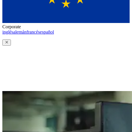
Corporate
inglés
alemán
francés
español