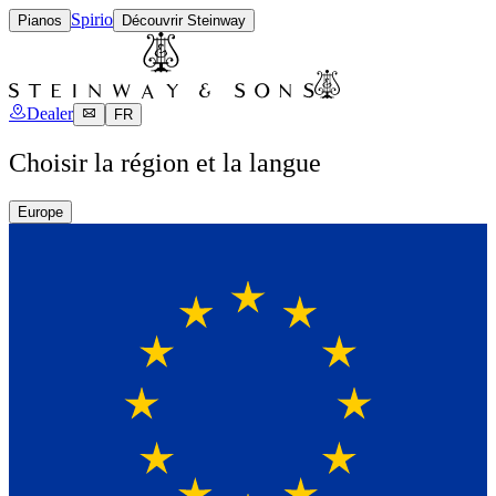
Spirio
Pianos
Découvrir Steinway
Dealer
FR
Choisir la région et la langue
Europe