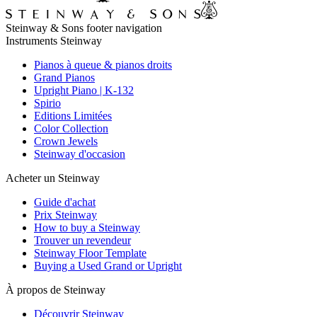
Steinway & Sons footer navigation
Instruments Steinway
Pianos à queue & pianos droits
Grand Pianos
Upright Piano | K-132
Spirio
Editions Limitées
Color Collection
Crown Jewels
Steinway d'occasion
Acheter un Steinway
Guide d'achat
Prix Steinway
How to buy a Steinway
Trouver un revendeur
Steinway Floor Template
Buying a Used Grand or Upright
À propos de Steinway
Découvrir Steinway