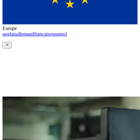
Europe
anglais
allemand
français
espagnol