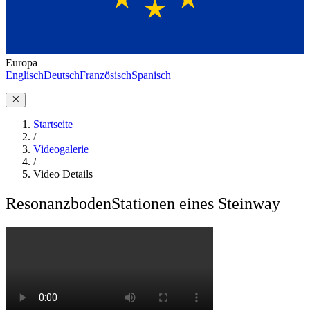
Europa
Englisch
Deutsch
Französisch
Spanisch
Startseite
/
Videogalerie
/
Video Details
Resonanzboden
Stationen eines Steinway