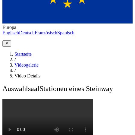
Europa
Englisch
Deutsch
Französisch
Spanisch
Startseite
/
Videogalerie
/
Video Details
Auswahlsaal
Stationen eines Steinway