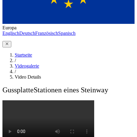
Europa
Englisch
Deutsch
Französisch
Spanisch
Startseite
/
Videogalerie
/
Video Details
Gussplatte
Stationen eines Steinway