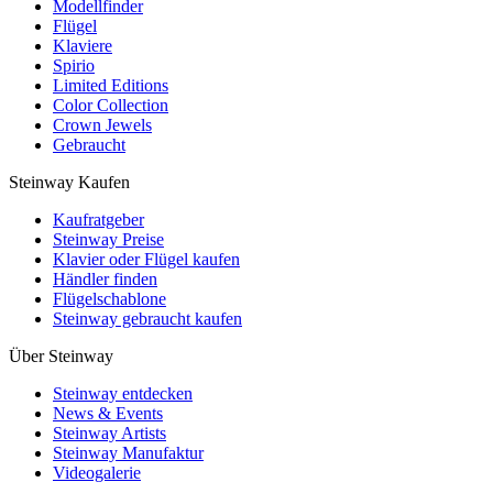
Modellfinder
Flügel
Klaviere
Spirio
Limited Editions
Color Collection
Crown Jewels
Gebraucht
Steinway Kaufen
Kaufratgeber
Steinway Preise
Klavier oder Flügel kaufen
Händler finden
Flügelschablone
Steinway gebraucht kaufen
Über Steinway
Steinway entdecken
News & Events
Steinway Artists
Steinway Manufaktur
Videogalerie