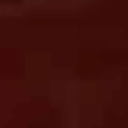
Live-Klaviermusik per Fingertipp
Akustisch,
faszinierend, authentisch
Spirio Vorführung anfragen
Steinway Spirio
Entdecken Sie mit unserem
Selbstspielflügel neue Faszination!
Spirio ist ein klassischer Steinway Flügel, welcher in Handarbeit in
Hamburg oder New York entsteht. Während des
Produktionsprozesses wird das Instrument mit Technologie
ausgestattet, die trotz aller Komplexität das Spielgefühl in keinster
Weise beeinflusst. Jedoch erweitert die von Steinway patentierte