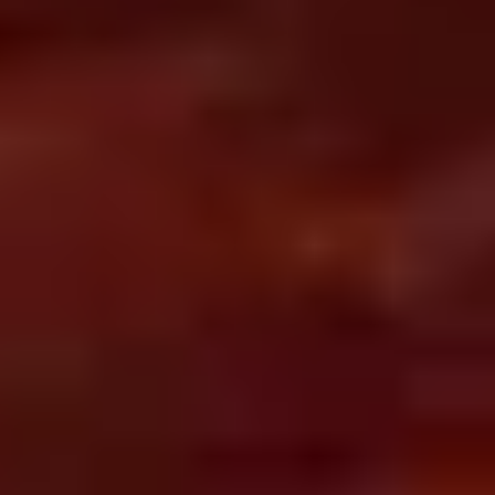
Spirio Technologie die Möglichkeiten und Nutzbarkeit dieses
wundervollen Tasteninstrumentes in vielfältiger Art und Weise.
Jetzt Spirio Vorführung anfragen
Steinway Flügel
Ein Steinway Spirio unterscheidet sich nicht von einem Steinway
Flügel ohne Technologie. Spirio Flügel werden wie klassische
Steinway Flügel mit der gleichen Sorgfalt und Hingabe in
Handarbeit gefertigt.
Spirio Technologie
Die Spirio Selbstspieltechnologie wird während der Entstehung
eines Spirio Flügels implementiert und ist für Spielende weder
sichtbar noch spürbar.
Musikbibliothek