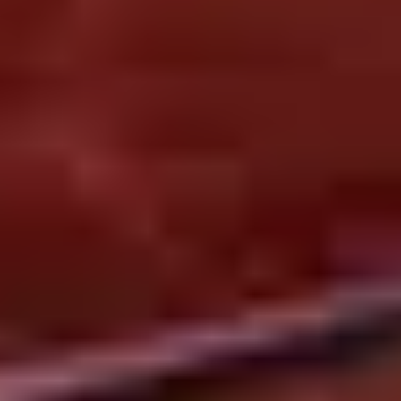
Spirio Cloud
Wäre es nicht großartig, wenn man die hochauflösenden
Aufnahmen des eigenen Klavierspiels mit Verwandten, Freunden,
Lehrern oder Professoren unkompliziert teilen könnte? Vielleicht
sogar als MP3 oder MIDI-Datei? Kein Problem!
Vorherige Seite
Nächste Seite
Spirio App
Beste Klaviermusik von Klassik
bis Pop