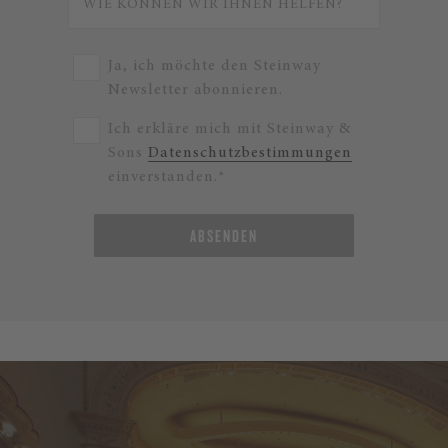
Ja, ich möchte den Steinway
Newsletter abonnieren.
Ich erkläre mich mit Steinway &
Sons
Datenschutzbestimmungen
einverstanden.*
ABSENDEN