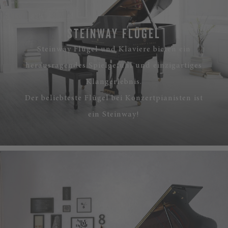
STEINWAY FLÜGEL
Steinway Flügel und Klaviere bieten ein
herausragendes Spielgefühl und einzigartiges
Klangerlebnis.
Der beliebteste Flügel bei Konzertpianisten ist
ein Steinway!
MEHR ERFAHREN