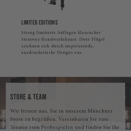
A-1
LIMITED EDITIONS
Der
s
Streng limitierte Auflagen klassischer
dur
h
Steinway Handwerkskunst. Diese Flügel
gel
zeichnen sich durch inspirierende,
ausdrucksstarke Designs aus.
STORE & TEAM
Wir freuen uns, Sie in unserem Münchner
Store zu begrüßen. Vereinbaren Sie eine
Termin zum Probespielen und finden Sie Ihr