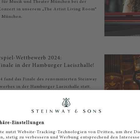
e für Musik und Theater München bei der
onzert in unserem „The Artist Living Room“
s München.
rspiel-Wettbewerb 2024:
inale in der Hamburger Laeiszhalle!
4 fand das Finale des renommierten Steinway
werbes in der Hamburger Laeiszhalle statt.
endlichen begeisterten mit großartigen