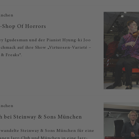
ünchen
o-Shop Of Horrors
ey Igudesman und der Pianist Hyung-ki Joo
chmack auf ihre Show „Virtuosen-Varieté –
 & Freaks“.
ünchen
th bei Steinway & Sons München
erwandelte Steinway & Sons München für eine
anen Jazz-Club und München in eine Jazz-