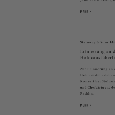
„The Artist Living 
MEHR
Steinway & Sons M
Erinnerung an d
Holocaustüberl
Zur Erinnerung an 
Holocaustüberlebend
Konzert bei Steinw
und Chefdirigent d
Rachlin.
MEHR