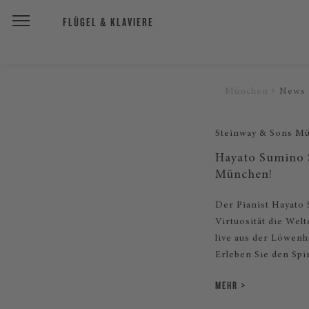
FLÜGEL & KLAVIERE
München
News
Steinway & Sons M
Hayato Sumino S
München!
Der Pianist Hayato 
Virtuosität die Welt
live aus der Löwenh
Erleben Sie den Sp
MEHR