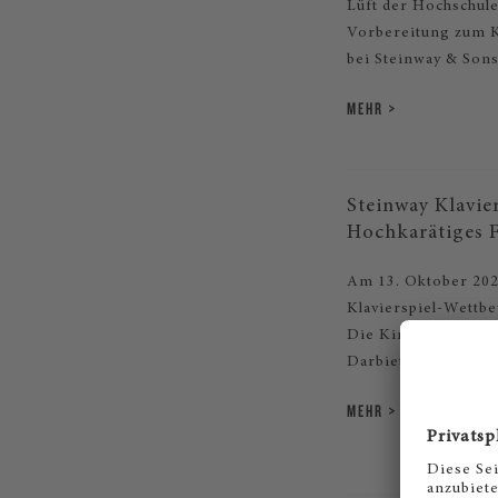
Lüft der Hochschul
Vorbereitung zum K
bei Steinway & Son
MEHR
Steinway Klavie
Hochkarätiges F
Am 13. Oktober 202
Klavierspiel-Wettbe
Die Kinder und Jug
Darbietungen.
MEHR