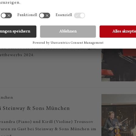
ünchen
ert Jugend musiziert 2024 im The
oom
ünchen hatte den Münchner
 zu Gast sowie Teilnehmende des diesjährigen
ettbewerbs 2024.
ünchen
ei Steinway & Sons München
xandra (Piano) und Kirill (Violine) Troussov
waren zu Gast bei Steinway & Sons München im