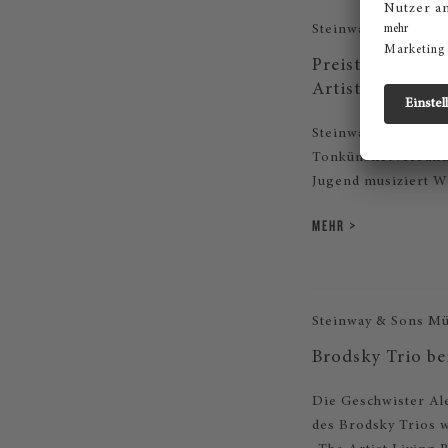
Steinway & Sons M
Preisträgerkonz
Artist Living R
Steinway & Sons M
Tonkünstlerverband
Jugend musiziert W
MEHR
Steinway & Sons M
Brodsky Trio b
Die Geschwister Ale
des Brodsky Trios 