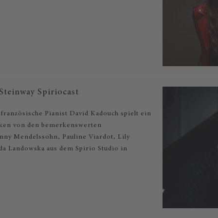
teinway Spiriocast
ranzösische Pianist David Kadouch spielt ein
ken von den bemerkenswerten
ny Mendelssohn, Pauline Viardot, Lily
a Landowska aus dem Spirio Studio in