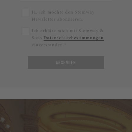
Ja, ich möchte den Steinway
Newsletter abonnieren.
Ich erkläre mich mit Steinway &
Sons
Datenschutzbestimmungen
einverstanden.*
ABSENDEN