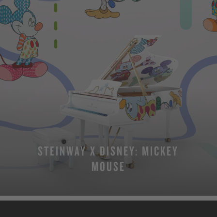
STEINWAY X DISNEY: MICKEY
MOUSE