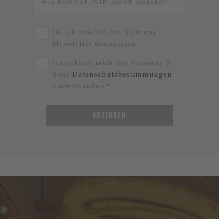
Ja, ich möchte den Steinway
Newsletter abonnieren.
Ich erkläre mich mit Steinway &
Sons
Datenschutzbestimmungen
einverstanden.*
ABSENDEN