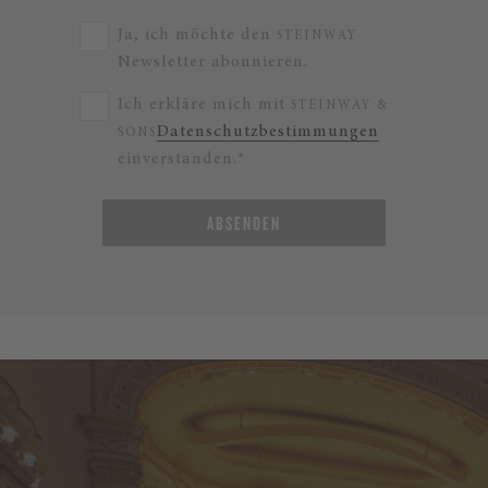
Ja, ich möchte den
STEINWAY
Newsletter abonnieren.
Ich erkläre mich mit
STEINWAY &
Datenschutzbestimmungen
SONS
einverstanden.*
ABSENDEN