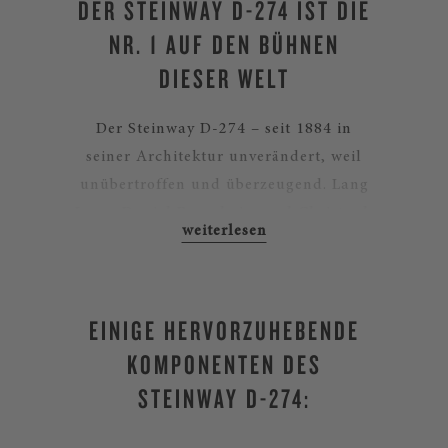
DER STEINWAY D-274 IST DIE
NR. 1 AUF DEN BÜHNEN
DIESER WELT
Der Steinway D-274 – seit 1884 in
seiner Architektur unverändert, weil
unübertroffen und überzeugend. Lang
Lang, Daniel Barenboim und Christoph
Eschenbach sind drei von mehr als
2.500 Steinway Artists weltweit, die das
Spiel auf einem D-Flügel aus unserem
EINIGE HERVORZUHEBENDE
Hause als ihr bestes bewerten. Eine
STEINWAY D-274: EINE
etwas kleinere Konzertflügel-Variante
KOMPONENTEN DES
INVESTITION FÜRS LEBEN –
bietet Ihnen der C-227.
STEINWAY D-274:
UND FÜR DIE FAMILIE