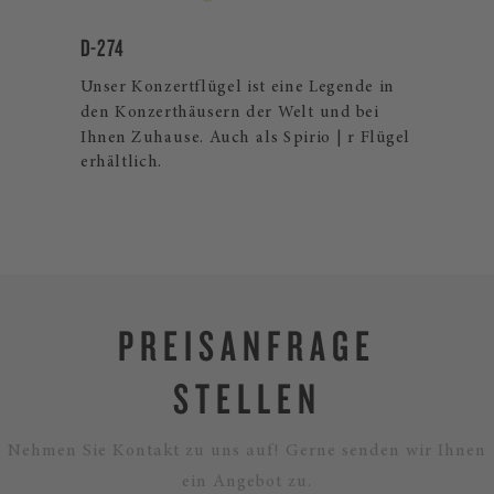
D-274
CR
Unser Konzertflügel ist eine Legende in
The
den Konzerthäusern der Welt und bei
exk
lles
Ihnen Zuhause. Auch als Spirio | r Flügel
und
erhältlich.
Fur
PREISANFRAGE
STELLEN
Nehmen Sie Kontakt zu uns auf! Gerne senden wir Ihnen
ein Angebot zu.