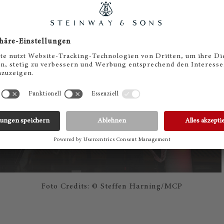
Foto Credits: © Steffen Harning/MCP