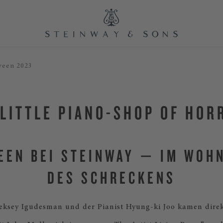
ween 2023
 LITTLE PIANO-SHOP OF HOR
EEN BEI STEINWAY — IM WOH
DES SCHRECKENS
leksey Igudesman und der Pianist Hyung-ki Joo kamen dire