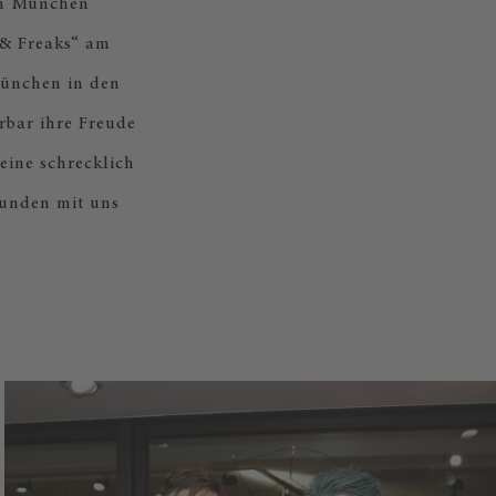
ch München
 & Freaks“ am
München in den
rbar ihre Freude
ine schrecklich
tunden mit uns