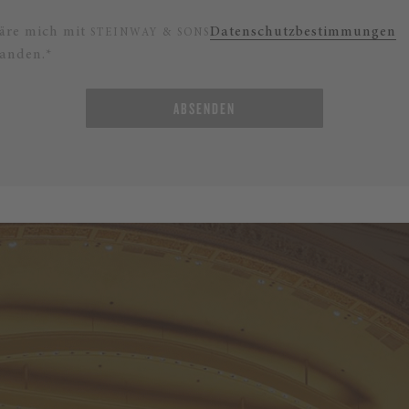
läre mich mit
Datenschutzbestimmungen
STEINWAY & SONS
tanden.*
ABSENDEN