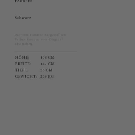
FARBEN:
Schwarz
Die vom Monitor dargestellten
Farben können vom Original
abweichen.
HÖHE:
108 CM
BREITE:
147 CM
TIEFE:
55 CM
GEWICHT:
209 KG