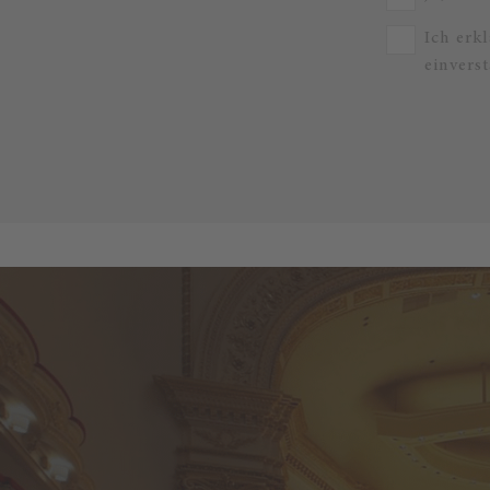
Ich erk
einvers